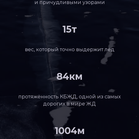
и причудливыми узорами
15т
вес, который точно выдержит лёд
84км
протяжённость КБЖД, одной из самых
дорогих в мире ЖД
1004м