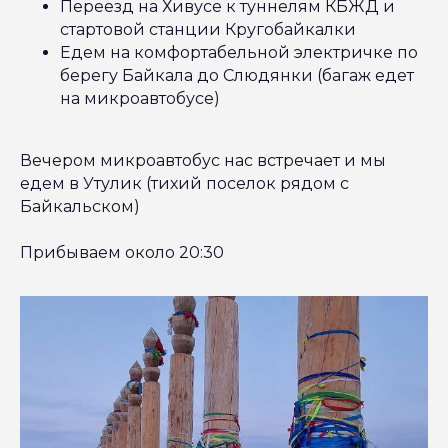
Переезд на Хивусе к туннелям КБЖД и
стартовой станции Кругобайкалки
Едем на комфортабельной электричке по
берегу Байкала до Слюдянки (багаж едет
на микроавтобусе)
Вечером микроавтобус нас встречает и мы
едем в Утулик (тихий поселок рядом с
Байкальском)
Прибываем около 20:30