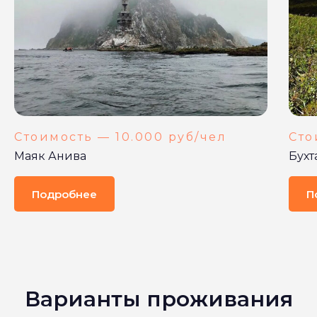
Стоимость — 10.000 руб/чел
Сто
Маяк Анива
Бухт
Подробнее
П
Варианты проживания