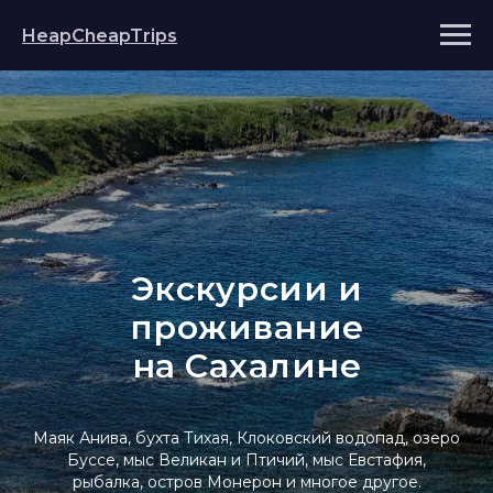
HeapCheapTrips
Экскурсии и
проживание
на Сахалине
Маяк Анива, бухта Тихая, Клоковский водопад, озеро
Буссе, мыс Великан и Птичий, мыс Евстафия,
рыбалка, остров Монерон и многое другое.