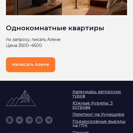
Однокомнатные квартиры
по запросу, писать Алене
Цена 3500−4500
Написать Алене
Календарь авторских
туров
Южные Курилы: 3
острова
Глэмпинг на Кунашире
Подмосковные выезды
на ГЛК
Прокат