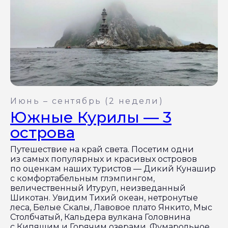
Июнь – сентябрь (2 недели)
Южные Курилы — 3
острова
Путешествие на край света. Посетим одни
из самых популярных и красивых островов
по оценкам наших туристов — Дикий Кунашир
с комфортабельным глэмпингом,
величественный Итуруп, неизведанный
Шикотан. Увидим Тихий океан, нетронутые
леса, Белые Скалы, Лавовое плато Янкито, Мыс
Столбчатый, Кальдера вулкана Головнина
с Кипящим и Горячим озерами, Фумарольное