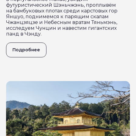
футуристический Шэньчжэнь, проплывём
на бамбуковых плотах среди карстовых гор
Яншуо, поднимемся к парящим скалам
Чжанцзяцзе и Небесным вратам Тяньмэнь,
исследуем Чунцин и навестим гигантских
панд в Чэнду.
Подробнее