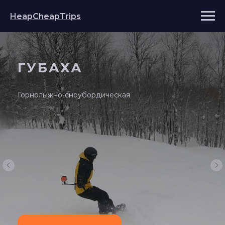
HeapCheapTrips
ГУБАХА
Горнолыжно-сноубордическая