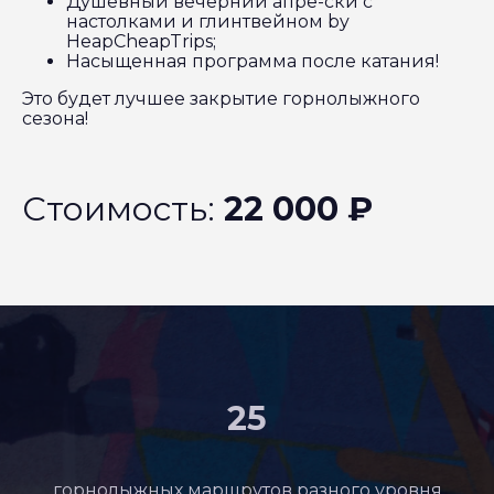
Душевный вечерний апре-ски с
настолками и глинтвейном by
HeapCheapTrips;
Насыщенная программа после катания!
Это будет лучшее закрытие горнолыжного
сезона!
Стоимость:
22 000 ₽
25
горнолыжных маршрутов разного уровня