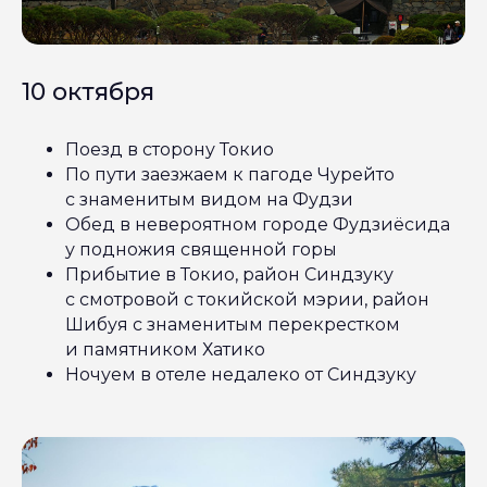
10 октября
Поезд в сторону Токио
По пути заезжаем к пагоде Чурейто
с знаменитым видом на Фудзи
Обед в невероятном городе Фудзиёсида
у подножия священной горы
Прибытие в Токио, район Синдзуку
с смотровой с токийской мэрии, район
Шибуя с знаменитым перекрестком
и памятником Хатико
Ночуем в отеле недалеко от Синдзуку