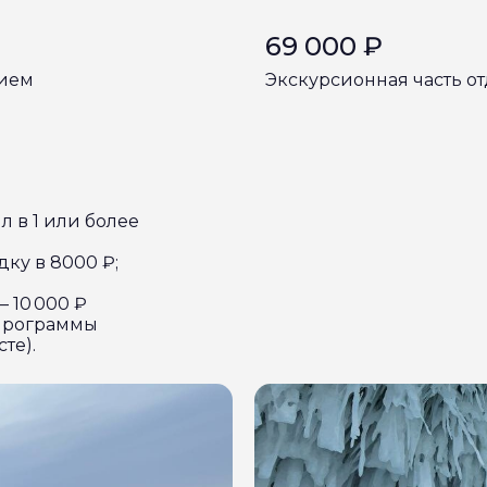
69 000 ₽
нием
Экскурсионная часть о
л в 1 или более
ку в 8000 ₽;
 10 000 ₽
программы
те).