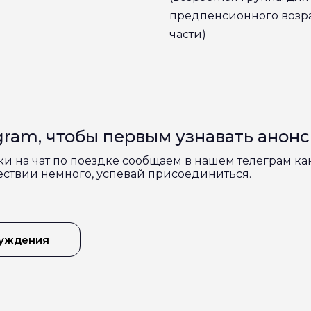
предпенсионного возра
части)
ram, чтобы первым узнавать анон
ки на чат по поездке сообщаем в нашем телеграм ка
шествии немного, успевай присоединиться.
суждения