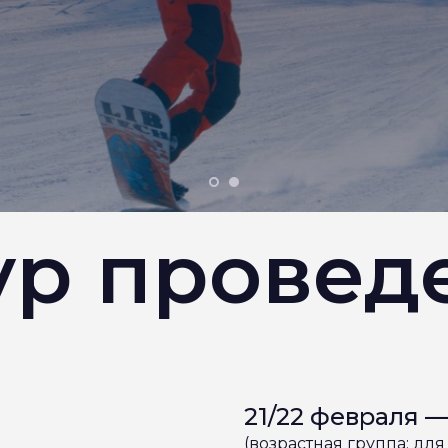
ур провед
21/22 февраля —
(возрастная группа: дл