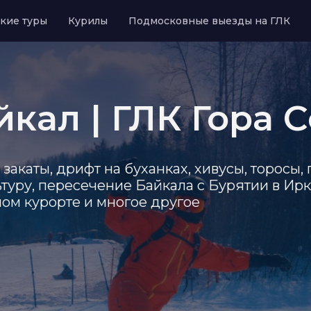
кие туры
Курилы
Подмосковные выезды на ГЛК
йкал | ГЛК Гора 
закаты, дрифт на буханках, хивусы, торосы,
туру, пересечение Байкала с Бурятии в Ирк
ном курорте и многое другое