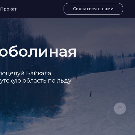
Связаться с нами
Прокат
Соболиная
 поцелуй Байкала,
утскую область по льду